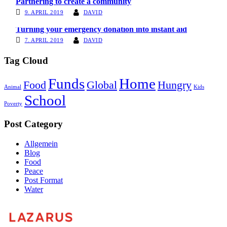
Partnering to create a community
9. APRIL 2019
DAVID
Turning your emergency donation into instant aid
7. APRIL 2019
DAVID
Tag Cloud
Funds
Home
Food
Global
Hungry
Animal
Kids
School
Poverty
Post Category
Allgemein
Blog
Food
Peace
Post Format
Water