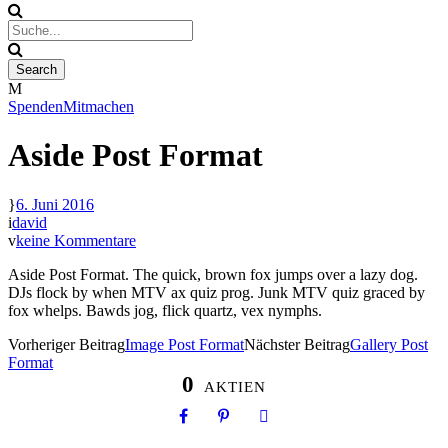
Spenden
Mitmachen
Aside Post Format
6. Juni 2016
david
keine Kommentare
Aside Post Format. The quick, brown fox jumps over a lazy dog.
DJs flock by when MTV ax quiz prog. Junk MTV quiz graced by
fox whelps. Bawds jog, flick quartz, vex nymphs.
Vorheriger Beitrag
Image Post Format
Nächster Beitrag
Gallery Post
Format
0
AKTIEN