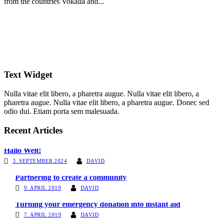
from the countries Vokalia and...
Text Widget
Nulla vitae elit libero, a pharetra augue. Nulla vitae elit libero, a
pharetra augue. Nulla vitae elit libero, a pharetra augue. Donec sed
odio dui. Etiam porta sem malesuada.
Recent Articles
Hallo Welt!
3. SEPTEMBER 2024
DAVID
Partnering to create a community
9. APRIL 2019
DAVID
Turning your emergency donation into instant aid
7. APRIL 2019
DAVID