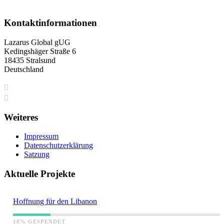
Kontaktinformationen
Lazarus Global gUG
Kedingshäger Straße 6
18435 Stralsund
Deutschland
+49 I76 349 5I4 75
info[at]lazarus.global
Weiteres
Impressum
Datenschutzerklärung
Satzung
Aktuelle Projekte
Hoffnung für den Libanon
18% GESPENDET