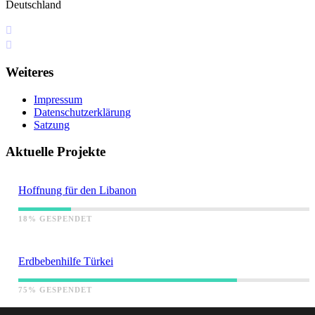
Deutschland
+49 I76 349 5I4 75
info[at]lazarus.global
Weiteres
Impressum
Datenschutzerklärung
Satzung
Aktuelle Projekte
Hoffnung für den Libanon
18% GESPENDET
Erdbebenhilfe Türkei
75% GESPENDET